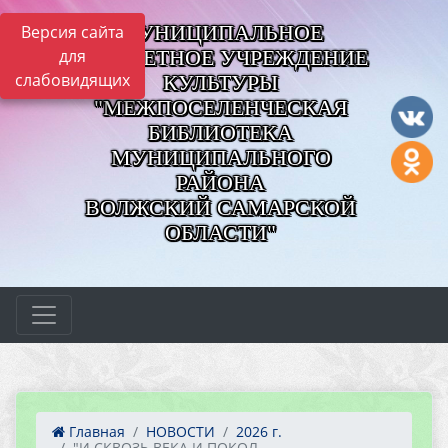
МУНИЦИПАЛЬНОЕ
Версия сайта
для
БЮДЖЕТНОЕ УЧРЕЖДЕНИЕ
слабовидящих
КУЛЬТУРЫ
"МЕЖПОСЕЛЕНЧЕСКАЯ
БИБЛИОТЕКА
МУНИЦИПАЛЬНОГО
РАЙОНА
ВОЛЖСКИЙ САМАРСКОЙ
ОБЛАСТИ"
Главная
НОВОСТИ
2026 г.
"И СКВОЗЬ ВЕКА И ПОКОЛ...