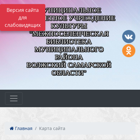
МУНИЦИПАЛЬНОЕ
Версия сайта
для
БЮДЖЕТНОЕ УЧРЕЖДЕНИЕ
слабовидящих
КУЛЬТУРЫ
"МЕЖПОСЕЛЕНЧЕСКАЯ
БИБЛИОТЕКА
МУНИЦИПАЛЬНОГО
РАЙОНА
ВОЛЖСКИЙ САМАРСКОЙ
ОБЛАСТИ"
Главная
Карта сайта