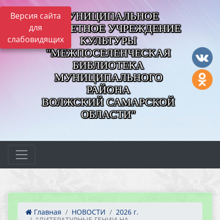
МУНИЦИПАЛЬНОЕ
Версия сайта
для
БЮДЖЕТНОЕ УЧРЕЖДЕНИЕ
слабовидящих
КУЛЬТУРЫ
"МЕЖПОСЕЛЕНЧЕСКАЯ
БИБЛИОТЕКА
МУНИЦИПАЛЬНОГО
РАЙОНА
ВОЛЖСКИЙ САМАРСКОЙ
ОБЛАСТИ"
Главная
НОВОСТИ
2026 г.
"ЛИТЕРАТУРНЫЕ ГЕНИИ НА...