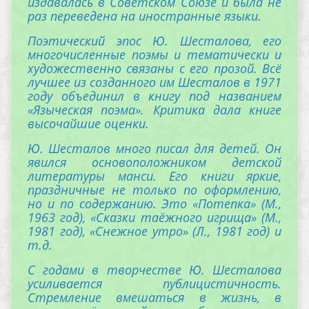
издавалась в Советском Союзе и была не
раз переведена на иностранные языки.
Поэтический эпос Ю. Шесталова, его
многочисленные поэмы и тематически и
художественно связаны с его прозой. Всё
лучшее из созданного им Шесталов в 1971
году объединил в книгу под названием
«Языческая поэма». Критика дала книге
высочайшие оценки.
Ю. Шесталов много писал для детей. Он
явился основоположником детской
литературы манси. Его книги яркие,
праздничные не только по оформлению,
но и по содержанию. Это «Потепка» (М.,
1963 год), «Сказки таёжного игрища» (М.,
1981 год), «Снежное утро» (Л., 1981 год) и
т.д.
С годами в творчестве Ю. Шесталова
усиливается публицистичность.
Стремление вмешаться в жизнь, в