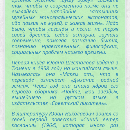
так, чтобы в современной поэме они не
выглядели наподобие застывших
музейных этнографических экспонатов,
ибо поэзия не музей, а живая жизнь. Надо
было, чтобы легенды и песни, не теряя
своей древней, седой истории, звучали
современно, помогая познанию бытия,
познанию нравственных, философских,
социальных проблем нашего времени.
Первая книга Ювана Шесталова издана в
Тюмени в 1958 году на мансийском языке.
Называлась она «Макем ат», что в
переводе означает «Дыхание родной
земли». Через год она стала ядром его
первого сборника «Пойте, мои звёзды»,
вышедшего на русском языке в
издательстве «Советский писатель».
В литературу Юван Николаевич вошёл со
своей первой повестью «Синий ветер
каслания» (1964), которая много раз