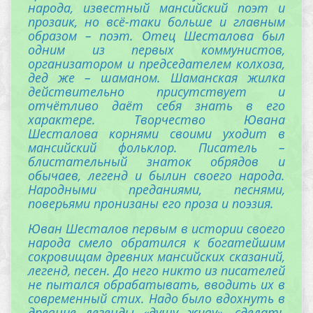
народа, известный мансийский поэт и
прозаик, но всё-таки больше и главным
образом – поэт. Отец Шесталова был
одним из первых коммунистов,
организатором и председателем колхоза,
дед же – шаманом. Шаманская жилка
действительно присутствует и
отчётливо даёт себя знать в его
характере. Творчество Ювана
Шесталова корнями своими уходит в
мансийский фольклор. Писатель –
блистательный знаток обрядов и
обычаев, легенд и былин своего народа.
Народными преданиями, песнями,
поверьями пронизаны его проза и поэзия.
Юван Шесталов первым в истории своего
народа смело обратился к богатейшим
сокровищам древних мансийских сказаний,
легенд, песен. До него никто из писателей
не пытался обрабатывать, вводить их в
современный стих. Надо было вдохнуть в
древние легенды «душу живу», сделать