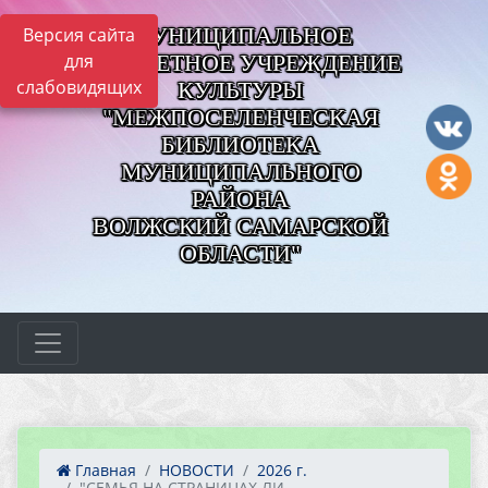
МУНИЦИПАЛЬНОЕ
Версия сайта
для
БЮДЖЕТНОЕ УЧРЕЖДЕНИЕ
слабовидящих
КУЛЬТУРЫ
"МЕЖПОСЕЛЕНЧЕСКАЯ
БИБЛИОТЕКА
МУНИЦИПАЛЬНОГО
РАЙОНА
ВОЛЖСКИЙ САМАРСКОЙ
ОБЛАСТИ"
Главная
НОВОСТИ
2026 г.
"СЕМЬЯ НА СТРАНИЦАХ ЛИ...