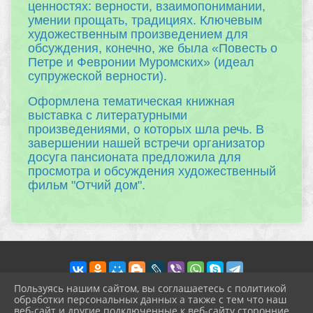
ценностях: верности, взаимопонимании,
умении прощать, традициях. Ключевым
художественным произведением для
обсуждения, конечно, же была «Повесть о
Петре и Февронии Муромских» (идеал
супружеской верности).
Оформлена тематическая книжная
выставка с литературными
произведениями, о которых шла речь. В
завершении нашей встречи организатор
досуга пансионата предложила для
просмотра и обсуждения художественный
фильм "Отчий дом".
Пользуясь нашим сайтом, вы соглашаетесь с политикой
обработки персональных данных а также с тем что наш
веб-сайт и другие подключенные к веб-сайту сторонние